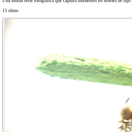
Una íntima serie fotográfica que captura momentos en hoteles de lujo 
15 obras