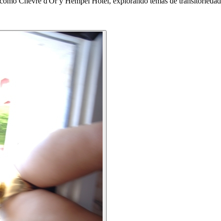
como Chèvre d'Or y Hempel Hotel, explorando temas de transitoriedad, l