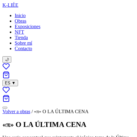
K-LIÉE
Inicio
Obras
Exposiciones
NFT
Tienda
Sobre mí
Contacto
🌙
ES
▼
Volver a obras
/
«π» O LA ÚLTIMA CENA
«π» O LA ÚLTIMA CENA