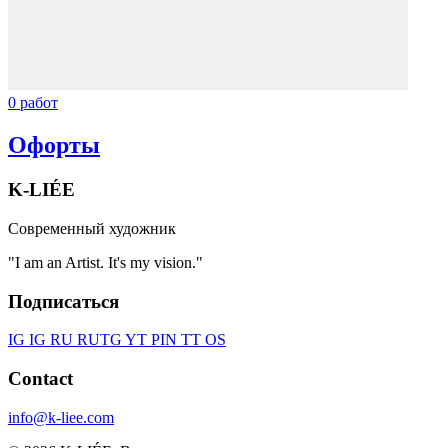
0 работ
Oфорты
K-LIÉE
Современный художник
"I am an Artist. It's my vision."
Подписаться
IG
IG RU
RU
TG
YT
PIN
TT
OS
Contact
info@k-liee.com