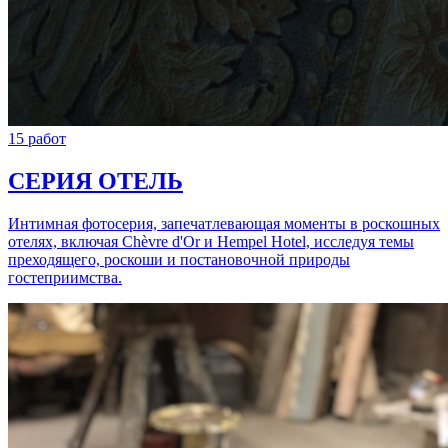
15 работ
СЕРИЯ ОТЕЛЬ
Интимная фотосерия, запечатлевающая моменты в роскошных
отелях, включая Chèvre d'Or и Hempel Hotel, исследуя темы
преходящего, роскоши и постановочной природы
гостеприимства.