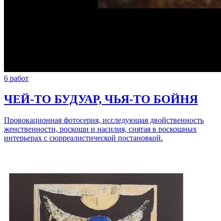
6 работ
ЧЕЙ-ТО БУДУАР, ЧЬЯ-ТО БОЙНЯ
Провокационная фотосерия, исследующая двойственность
женственности, роскоши и насилия, снятая в роскошных
интерьерах с сюрреалистической постановкой.