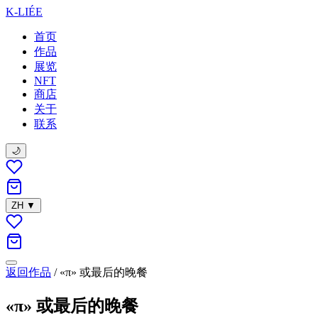
K-LIÉE
首页
作品
展览
NFT
商店
关于
联系
🌙
ZH
▼
返回作品
/
«π» 或最后的晚餐
«π» 或最后的晚餐