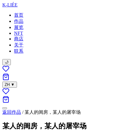
K-LIÉE
首页
作品
展览
NFT
商店
关于
联系
🌙
ZH
▼
返回作品
/
某人的闺房，某人的屠宰场
某人的闺房，某人的屠宰场