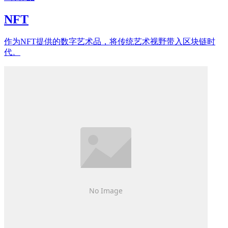
NFT
作为NFT提供的数字艺术品，将传统艺术视野带入区块链时
代。