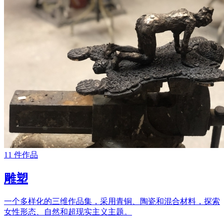
11 件作品
雕塑
一个多样化的三维作品集，采用青铜、陶瓷和混合材料，探索
女性形态、自然和超现实主义主题。