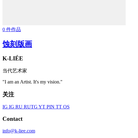
0 件作品
蚀刻版画
K-LIÉE
当代艺术家
"I am an Artist. It's my vision."
关注
IG
IG RU
RU
TG
YT
PIN
TT
OS
Contact
info@k-liee.com