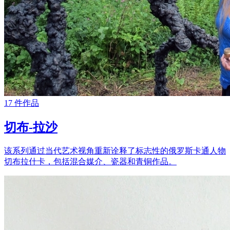
17 件作品
切布-拉沙
该系列通过当代艺术视角重新诠释了标志性的俄罗斯卡通人物
切布拉什卡，包括混合媒介、瓷器和青铜作品。